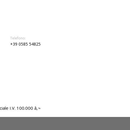
Telefono:
+39 0585 54825
iale I.V. 100.000 â‚¬