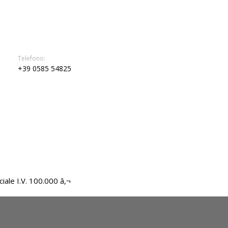
Telefono:
+39 0585 54825
iale I.V. 100.000 â‚¬