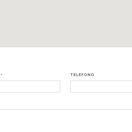
L
TELEFONO
*